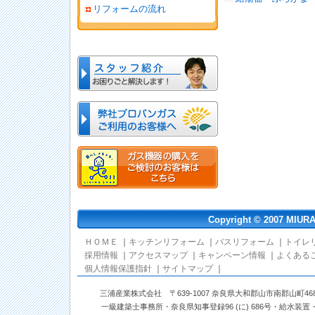
リフォームの流れ
Copyright © 2007 MIURA-
ＨＯＭＥ
｜
キッチンリフォーム
｜
バスリフォーム
｜
トイレ
採用情報
｜
アクセスマップ
｜
キャンペーン情報
｜
よくある
個人情報保護指針
｜
サイトマップ
｜
三浦産業株式会社 〒639-1007 奈良県大和郡山市南郡山町468番地 TEL: 0
一級建築士事務所・奈良県知事登録96 (に) 686号・給