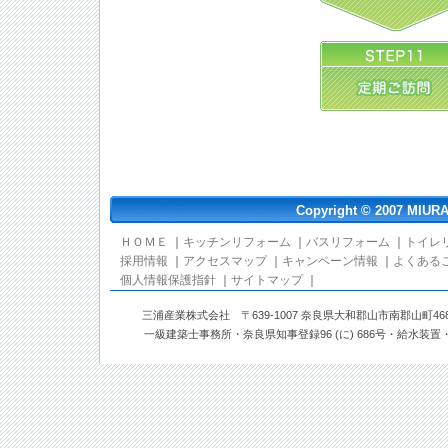
Copyright © 2007 MIURA-
ＨＯＭＥ
｜
キッチンリフォーム
｜
バスリフォーム
｜
トイレ
採用情報
｜
アクセスマップ
｜
キャンペーン情報
｜
よくある
個人情報保護指針
｜
サイトマップ
｜
三浦産業株式会社 〒639-1007 奈良県大和郡山市南郡山町468番地 TEL: 0
一級建築士事務所・奈良県知事登録96 (に) 686号・給