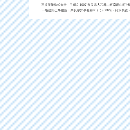
三浦産業株式会社 〒639-1007 奈良県大和郡山市南郡山町468番地 TEL: 0
一級建築士事務所・奈良県知事登録96 (に) 686号・給