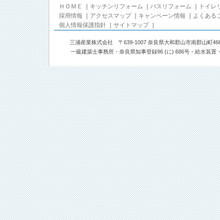
ＨＯＭＥ
｜
キッチンリフォーム
｜
バスリフォーム
｜
トイレ
採用情報
｜
アクセスマップ
｜
キャンペーン情報
｜
よくある
個人情報保護指針
｜
サイトマップ
｜
三浦産業株式会社 〒639-1007 奈良県大和郡山市南郡山町468番地 TEL: 0
一級建築士事務所・奈良県知事登録96 (に) 686号・給