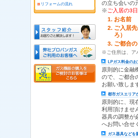
の立ち会いの
リフォームの流れ
※
ご入居の3
お名前
ご入居先
ろ）
ご都合の
※ご住所は、ア
LPガス料金の
原則的に金融
ので、ご都合
お願い致しま
都市ガスエリア
原則的に、現
利用頂けませ
器具の調整が
へお問い合せ
ガス器具などを