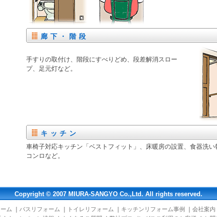
廊下・階段
手すりの取付け、階段にすべりどめ、段差解消スロー
プ、足元灯など。
キッチン
車椅子対応キッチン「ベストフィット」、床暖房の設置、食器洗い
コンロなど。
Copyright © 2007 MIURA-SANGYO Co.,Ltd. All rights reserved.
ォーム
｜
バスリフォーム
｜
トイレリフォーム
｜
キッチンリフォーム事例
｜
会社案内