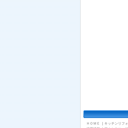
ＨＯＭＥ
｜
キッチンリフ