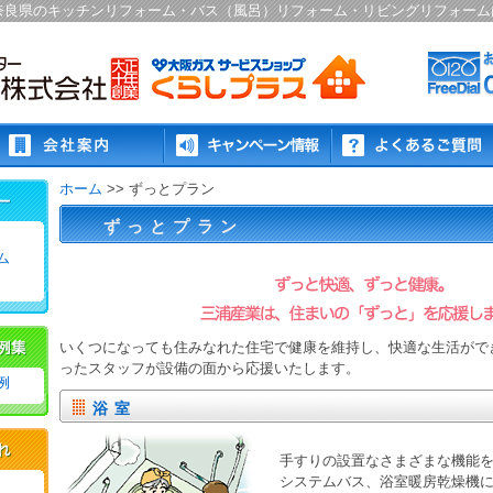
奈良県のキッチンリフォーム・バス（風呂）リフォーム・リビングリフォーム
ホーム
>> ずっとプラン
ずっとプラン
ム
いくつになっても住みなれた住宅で健康を維持し、快適な生活がで
ったスタッフが設備の面から応援いたします。
例
浴室
手すりの設置なさまざまな機能
システムバス、浴室暖房乾燥機